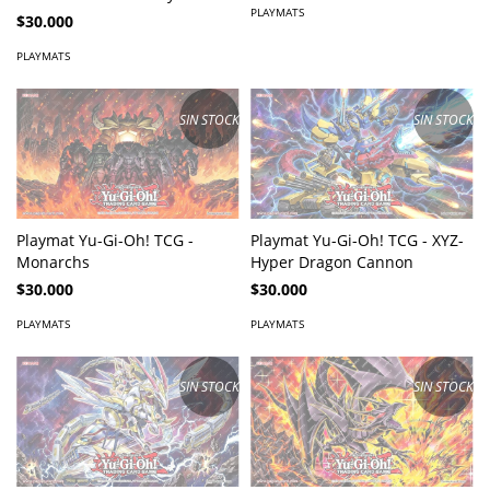
PLAYMATS
Beginning
$30.000
PLAYMATS
SIN STOCK
SIN STOCK
Playmat Yu-Gi-Oh! TCG -
Playmat Yu-Gi-Oh! TCG - XYZ-
Monarchs
Hyper Dragon Cannon
$30.000
$30.000
PLAYMATS
PLAYMATS
SIN STOCK
SIN STOCK