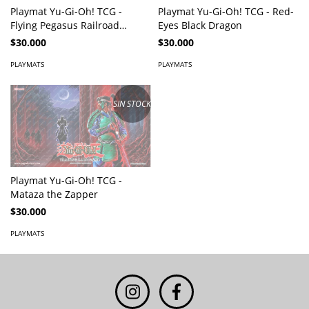
Playmat Yu-Gi-Oh! TCG -
Playmat Yu-Gi-Oh! TCG - Red-
Flying Pegasus Railroad
Eyes Black Dragon
Stampede
$30.000
$30.000
PLAYMATS
PLAYMATS
SIN STOCK
Playmat Yu-Gi-Oh! TCG -
Mataza the Zapper
$30.000
PLAYMATS