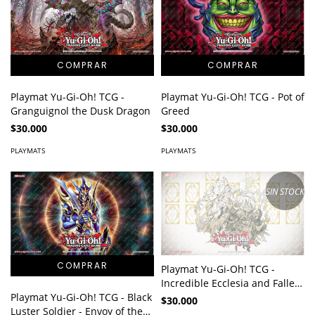
Playmat Yu-Gi-Oh! TCG -
Playmat Yu-Gi-Oh! TCG - Pot of
Granguignol the Dusk Dragon
Greed
$30.000
$30.000
PLAYMATS
PLAYMATS
SIN STOCK
Playmat Yu-Gi-Oh! TCG -
Incredible Ecclesia and Fallen
Playmat Yu-Gi-Oh! TCG - Black
of Albaz
$30.000
Luster Soldier - Envoy of the