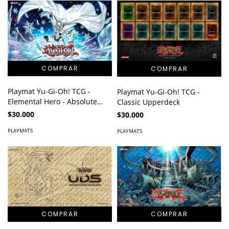
Playmat Yu-Gi-Oh! TCG -
Playmat Yu-Gi-Oh! TCG -
Elemental Hero - Absolute
Classic Upperdeck
Zero
$30.000
$30.000
PLAYMATS
PLAYMATS