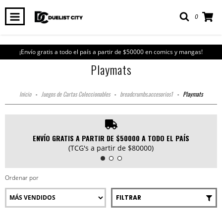
0
¡Envío gratis a todo el país a partir de $50000 en comics y mangas!
Playmats
Inicio
-
Juegos de Cartas Coleccionables
-
breadcrumbs.accesorios1
-
Playmats
ENVÍO GRATIS A PARTIR DE $50000 A TODO EL PAÍS
(TCG's a partir de $80000)
Ordenar por
FILTRAR