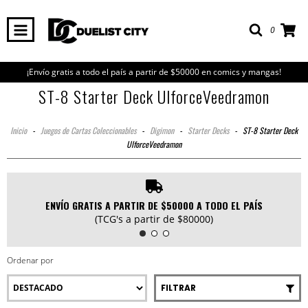
0
¡Envío gratis a todo el país a partir de $50000 en comics y mangas!
ST-8 Starter Deck UlforceVeedramon
Inicio
-
Juegos de Cartas Coleccionables
-
Digimon
-
Starter Decks
-
ST-8 Starter Deck
UlforceVeedramon
ENVÍO GRATIS A PARTIR DE $50000 A TODO EL PAÍS
(TCG's a partir de $80000)
Ordenar por
FILTRAR