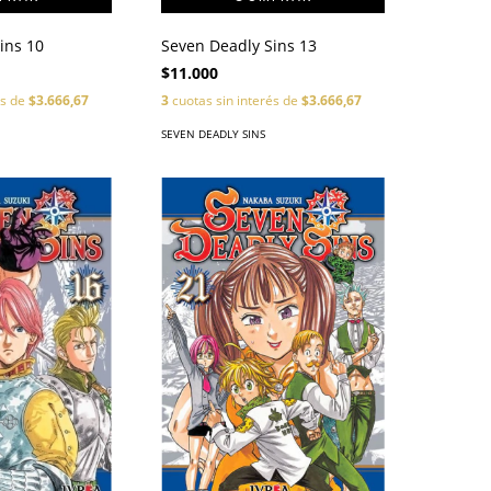
ins 10
Seven Deadly Sins 13
$11.000
és de
$3.666,67
3
cuotas sin interés de
$3.666,67
SEVEN DEADLY SINS