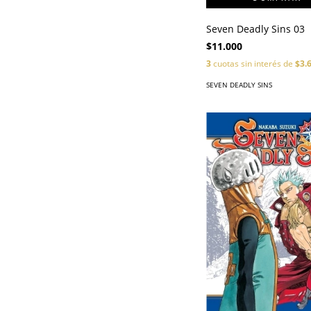
Seven Deadly Sins 03
$11.000
3
cuotas sin interés de
$3.
SEVEN DEADLY SINS