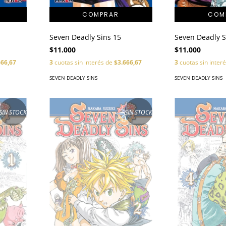
Seven Deadly Sins 15
Seven Deadly S
$11.000
$11.000
666,67
3
cuotas sin interés de
$3.666,67
3
cuotas sin inter
SEVEN DEADLY SINS
SEVEN DEADLY SINS
SIN STOCK
SIN STOCK