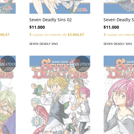
Seven Deadly Sins 02
Seven Deadly S
$11.000
$11.000
666,67
3
cuotas sin interés de
$3.666,67
3
cuotas sin inter
SEVEN DEADLY SINS
SEVEN DEADLY SINS
SIN STOCK
SIN STOCK