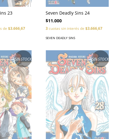
ins 23
Seven Deadly Sins 24
$11.000
és de
$3.666,67
3
cuotas sin interés de
$3.666,67
SEVEN DEADLY SINS
SIN STOCK
SIN STOCK