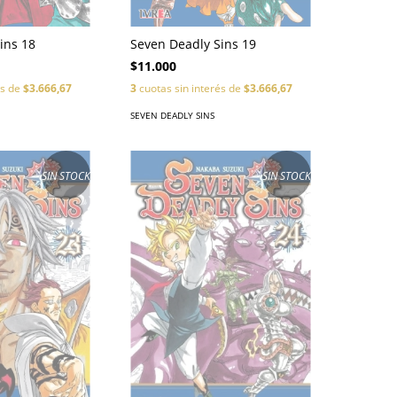
ins 18
Seven Deadly Sins 19
$11.000
és de
$3.666,67
3
cuotas sin interés de
$3.666,67
SEVEN DEADLY SINS
SIN STOCK
SIN STOCK