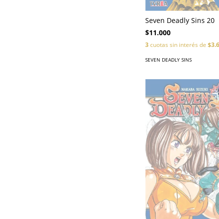
Seven Deadly Sins 20
$11.000
3
cuotas sin interés de
$3.
SEVEN DEADLY SINS