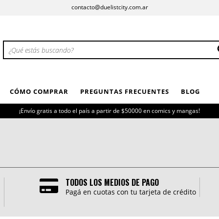
contacto@duelistcity.com.ar
CÓMO COMPRAR
PREGUNTAS FRECUENTES
BLOG
¡Envío gratis a todo el país a partir de $50000 en comics y mangas!
TODOS LOS MEDIOS DE PAGO
Pagá en cuotas con tu tarjeta de crédito