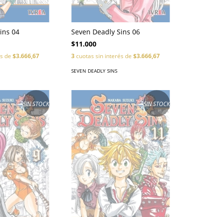
ins 04
Seven Deadly Sins 06
$11.000
és de
$3.666,67
3
cuotas sin interés de
$3.666,67
SEVEN DEADLY SINS
SIN STOCK
SIN STOCK