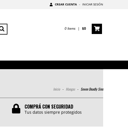
CREAR CUENTA
-
INICIAR SESIÓN
0
Items
|
$0
Inicio
-
Mangas
-
Seven Deadly Sins
COMPRÁ CON SEGURIDAD
Tus datos siempre protegidos