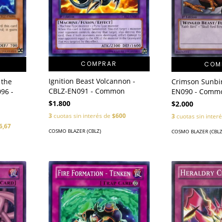
COMPRAR
COM
Ignition Beast Volcannon -
Crimson Sunbir
 the
CBLZ-EN091 - Common
EN090 - Comm
96 -
$1.800
$2.000
3
cuotas sin interés de
$600
3
cuotas sin inter
6,67
COSMO BLAZER (CBLZ)
COSMO BLAZER (CBLZ