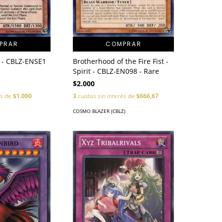
PRAR
COMPRAR
 - CBLZ-ENSE1
Brotherhood of the Fire Fist -
Spirit - CBLZ-EN098 - Rare
$2.000
és de
$1.000
3
cuotas sin interés de
$666,67
COSMO BLAZER (CBLZ)