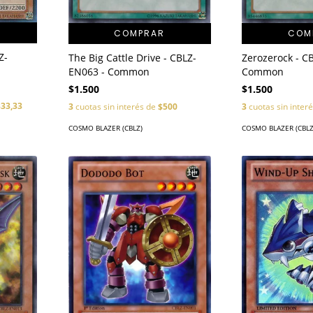
COM
COMPRAR
Z-
Zerozerock - C
The Big Cattle Drive - CBLZ-
Common
EN063 - Common
$1.500
$1.500
333,33
3
cuotas sin inter
3
cuotas sin interés de
$500
COSMO BLAZER (CBLZ
COSMO BLAZER (CBLZ)