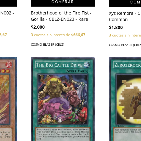
COMPRAR
COM
Brotherhood of the Fire Fist -
EN002 -
Xyz Remora - C
Gorilla - CBLZ-EN023 - Rare
Common
$2.000
$1.800
3
cuotas sin interés de
$666,67
6,67
3
cuotas sin inter
COSMO BLAZER (CBLZ)
COSMO BLAZER (CBLZ