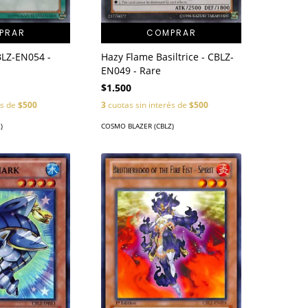
PRAR
COMPRAR
BLZ-EN054 -
Hazy Flame Basiltrice - CBLZ-
EN049 - Rare
$1.500
és de
$500
3
cuotas sin interés de
$500
)
COSMO BLAZER (CBLZ)