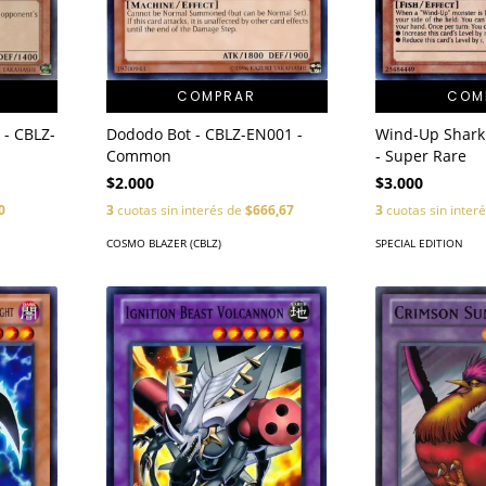
COMPRAR
COM
Dododo Bot - CBLZ-EN001 -
Wind-Up Shark
 - CBLZ-
Common
- Super Rare
$2.000
$3.000
3
cuotas sin interés de
$666,67
3
cuotas sin inter
0
COSMO BLAZER (CBLZ)
SPECIAL EDITION