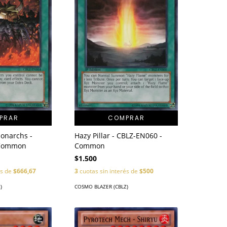
PRAR
COMPRAR
onarchs -
Hazy Pillar - CBLZ-EN060 -
 Common
Common
$1.500
és de
$666,67
3
cuotas sin interés de
$500
)
COSMO BLAZER (CBLZ)