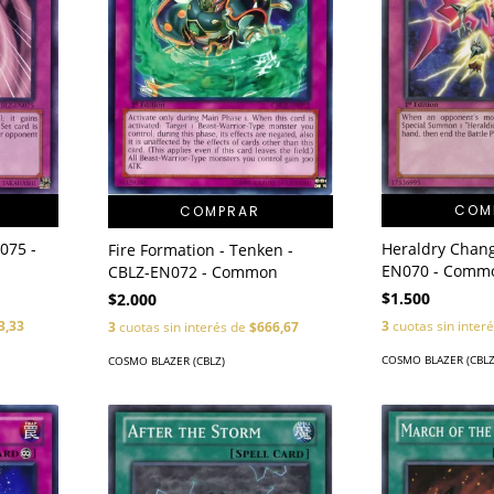
COM
COMPRAR
075 -
Heraldry Chang
Fire Formation - Tenken -
EN070 - Comm
CBLZ-EN072 - Common
$1.500
$2.000
3,33
3
cuotas sin inter
3
cuotas sin interés de
$666,67
COSMO BLAZER (CBLZ
COSMO BLAZER (CBLZ)