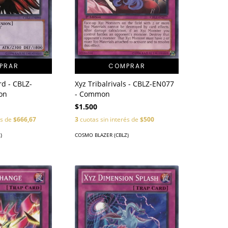
PRAR
COMPRAR
d - CBLZ-
Xyz Tribalrivals - CBLZ-EN077
on
- Common
$1.500
és de
$666,67
3
cuotas sin interés de
$500
)
COSMO BLAZER (CBLZ)