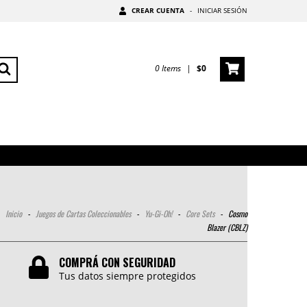
CREAR CUENTA
-
INICIAR SESIÓN
0
Items
|
$0
Inicio
-
Juegos de Cartas Coleccionables
-
Yu-Gi-Oh!
-
Core Sets
-
Cosmo
Blazer (CBLZ)
COMPRÁ CON SEGURIDAD
Tus datos siempre protegidos