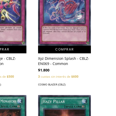
PRAR
COMPRAR
e - CBLZ-
Xyz Dimension Splash - CBLZ-
on
EN069 - Common
$1.800
és de
$500
3
cuotas sin interés de
$600
)
COSMO BLAZER (CBLZ)