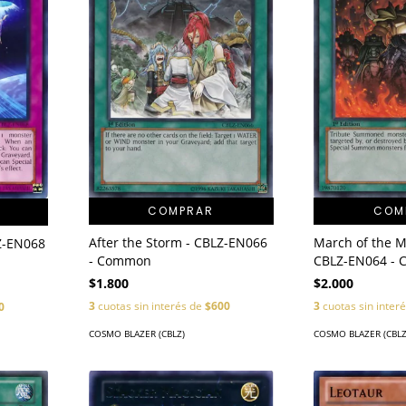
COMPRAR
COM
After the Storm - CBLZ-EN066
March of the M
Z-EN068
- Common
CBLZ-EN064 -
$1.800
$2.000
3
cuotas sin interés de
$600
3
cuotas sin inter
0
COSMO BLAZER (CBLZ)
COSMO BLAZER (CBLZ