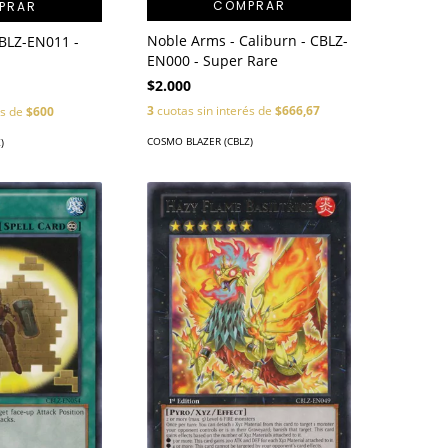
COMPRAR
PRAR
Noble Arms - Caliburn - CBLZ-
BLZ-EN011 -
EN000 - Super Rare
$2.000
3
cuotas sin interés de
$666,67
és de
$600
COSMO BLAZER (CBLZ)
)