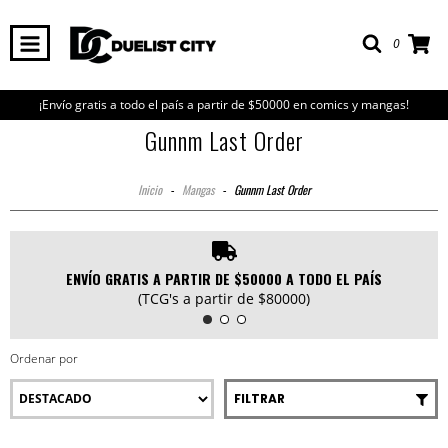
0
¡Envío gratis a todo el país a partir de $50000 en comics y mangas!
Gunnm Last Order
Inicio
-
Mangas
-
Gunnm Last Order
ENVÍO GRATIS A PARTIR DE $50000 A TODO EL PAÍS
(TCG's a partir de $80000)
Ordenar por
FILTRAR