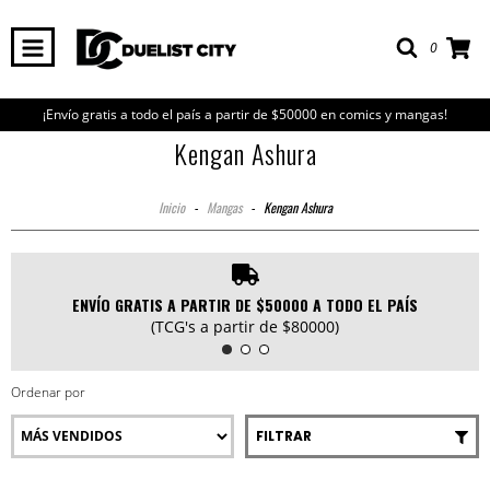
0
¡Envío gratis a todo el país a partir de $50000 en comics y mangas!
Kengan Ashura
Inicio
-
Mangas
-
Kengan Ashura
ENVÍO GRATIS A PARTIR DE $50000 A TODO EL PAÍS
(TCG's a partir de $80000)
Ordenar por
FILTRAR