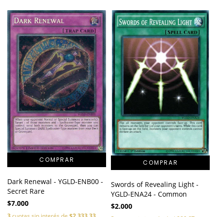
Dark Renewal - YGLD-ENB00 -
Swords of Revealing Light -
Secret Rare
YGLD-ENA24 - Common
$7.000
$2.000
3
cuotas sin interés de
$2.333,33