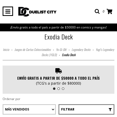
0
¡Envío gratis a todo el país a partir de $50000 en comics y mangas!
Exodia Deck
Inicio
-
Juegos de Cartas Coleccionables
-
Yu-Gi-Oh!
-
Legendary Decks
-
Yugi's Legendary
Decks (YGLD)
-
Exodia Deck
ENVÍO GRATIS A PARTIR DE $50000 A TODO EL PAÍS
(TCG's a partir de $80000)
Ordenar por
FILTRAR