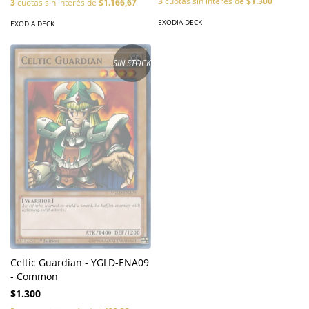
3
cuotas sin interés de
$1.300
3
cuotas sin interés de
$1.166,67
EXODIA DECK
EXODIA DECK
SIN STOCK
Celtic Guardian - YGLD-ENA09
- Common
$1.300