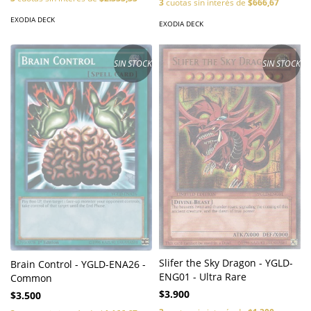
3
cuotas sin interés de
$666,67
EXODIA DECK
EXODIA DECK
SIN STOCK
SIN STOCK
Slifer the Sky Dragon - YGLD-
Brain Control - YGLD-ENA26 -
ENG01 - Ultra Rare
Common
$3.900
$3.500