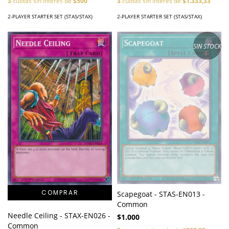
3
cuotas sin interés de
$500
3
cuotas sin interés de
$1.333,33
2-PLAYER STARTER SET (STAS/STAX)
2-PLAYER STARTER SET (STAS/STAX)
SIN STOCK
Scapegoat - STAS-EN013 -
Common
Needle Ceiling - STAX-EN026 -
$1.000
Common