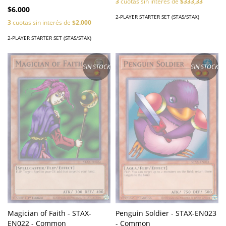
3
cuotas sin interés de
$333,33
$6.000
2-PLAYER STARTER SET (STAS/STAX)
3
cuotas sin interés de
$2.000
2-PLAYER STARTER SET (STAS/STAX)
SIN STOCK
SIN STOCK
Penguin Soldier - STAX-EN023
Magician of Faith - STAX-
- Common
EN022 - Common