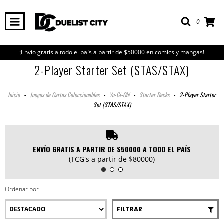
0
¡Envío gratis a todo el país a partir de $50000 en comics y mangas!
2-Player Starter Set (STAS/STAX)
Inicio
-
Juegos de Cartas Coleccionables
-
Yu-Gi-Oh!
-
Starter Decks
-
2-Player Starter
Set (STAS/STAX)
ENVÍO GRATIS A PARTIR DE $50000 A TODO EL PAÍS
(TCG's a partir de $80000)
Ordenar por
FILTRAR