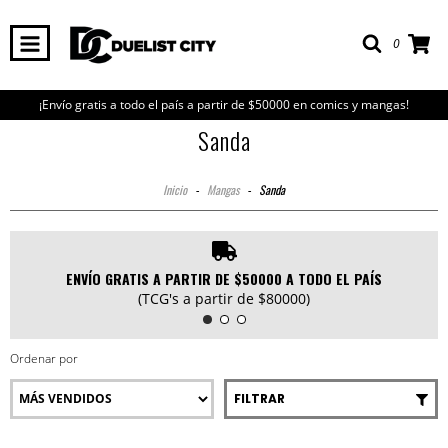
0
¡Envío gratis a todo el país a partir de $50000 en comics y mangas!
Sanda
Inicio
-
Mangas
-
Sanda
ENVÍO GRATIS A PARTIR DE $50000 A TODO EL PAÍS
(TCG's a partir de $80000)
Ordenar por
FILTRAR