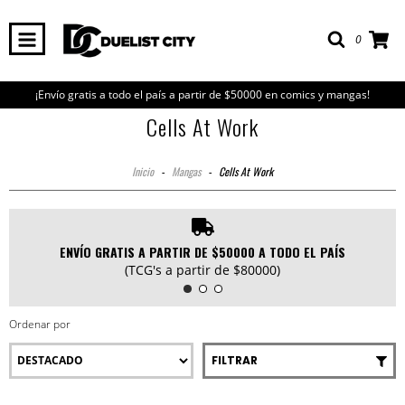
0
¡Envío gratis a todo el país a partir de $50000 en comics y mangas!
Cells At Work
Inicio
-
Mangas
-
Cells At Work
ENVÍO GRATIS A PARTIR DE $50000 A TODO EL PAÍS
(TCG's a partir de $80000)
Ordenar por
FILTRAR