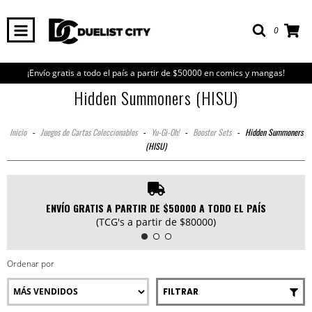
0
¡Envío gratis a todo el país a partir de $50000 en comics y mangas!
Hidden Summoners (HISU)
Inicio
-
Juegos de Cartas Coleccionables
-
Yu-Gi-Oh!
-
Booster Sets
-
Hidden Summoners
(HISU)
ENVÍO GRATIS A PARTIR DE $50000 A TODO EL PAÍS
(TCG's a partir de $80000)
Ordenar por
FILTRAR