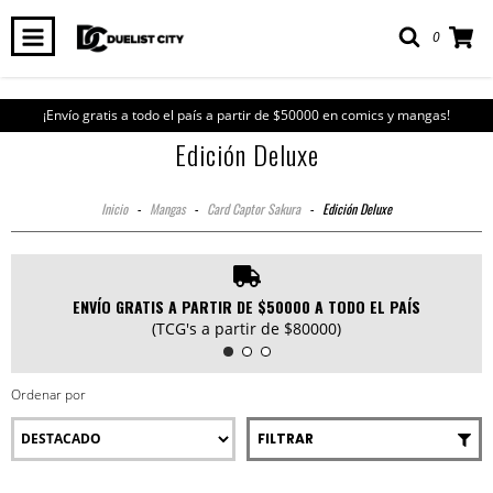
0
¡Envío gratis a todo el país a partir de $50000 en comics y mangas!
Edición Deluxe
Inicio
-
Mangas
-
Card Captor Sakura
-
Edición Deluxe
ENVÍO GRATIS A PARTIR DE $50000 A TODO EL PAÍS
(TCG's a partir de $80000)
Ordenar por
FILTRAR