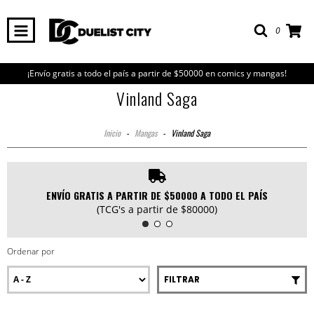
0
¡Envío gratis a todo el país a partir de $50000 en comics y mangas!
Vinland Saga
Inicio
-
Mangas
-
Vinland Saga
ENVÍO GRATIS A PARTIR DE $50000 A TODO EL PAÍS
(TCG's a partir de $80000)
Ordenar por
FILTRAR