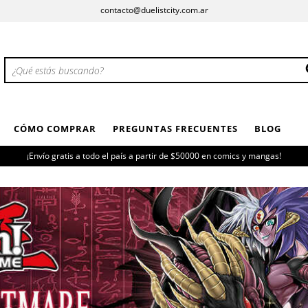
contacto@duelistcity.com.ar
CÓMO COMPRAR
PREGUNTAS FRECUENTES
BLOG
¡Envío gratis a todo el país a partir de $50000 en comics y mangas!