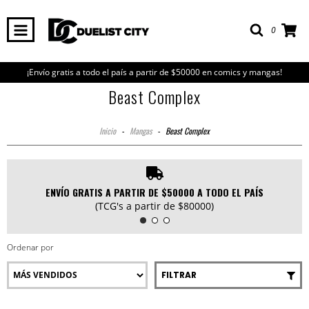
0
¡Envío gratis a todo el país a partir de $50000 en comics y mangas!
Beast Complex
Inicio
-
Mangas
-
Beast Complex
ENVÍO GRATIS A PARTIR DE $50000 A TODO EL PAÍS
(TCG's a partir de $80000)
Ordenar por
FILTRAR