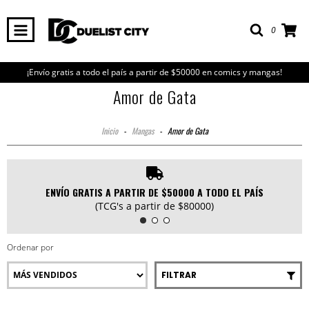
0
¡Envío gratis a todo el país a partir de $50000 en comics y mangas!
Amor de Gata
Inicio
-
Mangas
-
Amor de Gata
ENVÍO GRATIS A PARTIR DE $50000 A TODO EL PAÍS
(TCG's a partir de $80000)
Ordenar por
FILTRAR