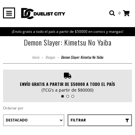
0
¡Envío gratis a todo el país a partir de $50000 en comics y mangas!
Demon Slayer: Kimetsu No Yaiba
Inicio
-
Mangas
-
Demon Slayer: Kimetsu No Yaiba
ENVÍO GRATIS A PARTIR DE $50000 A TODO EL PAÍS
(TCG's a partir de $80000)
Ordenar por
FILTRAR