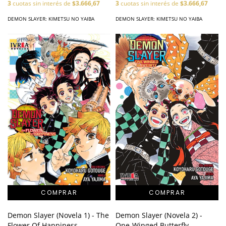
3
cuotas sin interés de
$3.666,67
3
cuotas sin interés de
$3.666,67
DEMON SLAYER: KIMETSU NO YAIBA
DEMON SLAYER: KIMETSU NO YAIBA
Demon Slayer (Novela 1) - The
Demon Slayer (Novela 2) -
Flower Of Happiness
One-Winged Butterfly