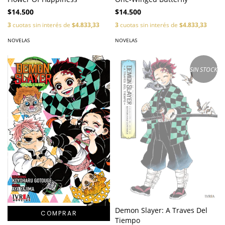
$14.500
$14.500
3
cuotas sin interés de
$4.833,33
3
cuotas sin interés de
$4.833,33
NOVELAS
NOVELAS
SIN STOCK
Demon Slayer: A Traves Del
Tiempo