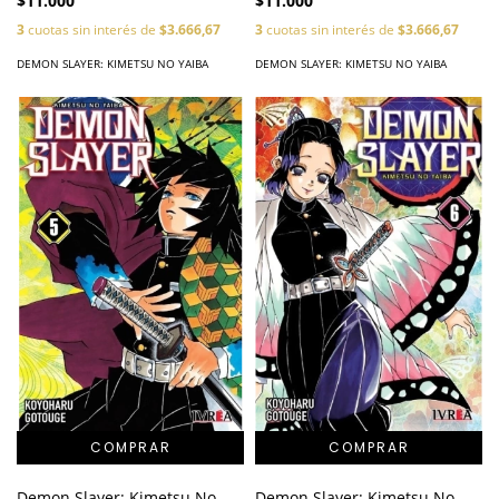
$11.000
$11.000
3
cuotas sin interés de
$3.666,67
3
cuotas sin interés de
$3.666,67
DEMON SLAYER: KIMETSU NO YAIBA
DEMON SLAYER: KIMETSU NO YAIBA
Demon Slayer: Kimetsu No
Demon Slayer: Kimetsu No