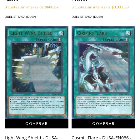
3
cuotas sin interés de
$666,67
3
cuotas sin interés de
$3.333,33
DUELIST SAGA (DUSA)
DUELIST SAGA (DUSA)
Light Wing Shield - DUSA-
Cosmic Flare - DUSA-EN036 -