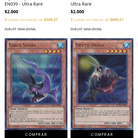
EN039 - Ultra Rare
Ultra Rare
$2.000
$2.000
3
cuotas sin interés de
$666,67
3
cuotas sin interés de
$666,67
DUELIST SAGA (DUSA)
DUELIST SAGA (DUSA)