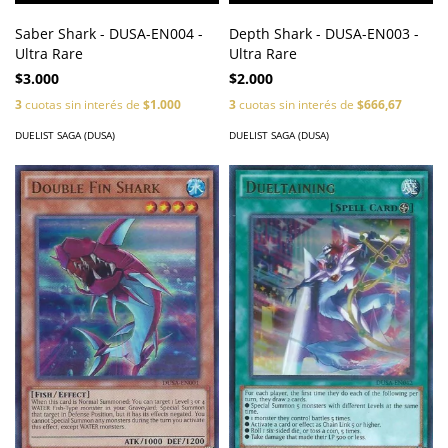
Saber Shark - DUSA-EN004 -
Depth Shark - DUSA-EN003 -
Ultra Rare
Ultra Rare
$3.000
$2.000
3
cuotas sin interés de
$1.000
3
cuotas sin interés de
$666,67
DUELIST SAGA (DUSA)
DUELIST SAGA (DUSA)