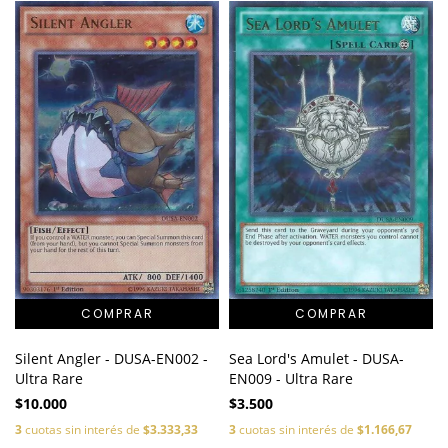
Silent Angler - DUSA-EN002 -
Sea Lord's Amulet - DUSA-
Ultra Rare
EN009 - Ultra Rare
$10.000
$3.500
3
cuotas sin interés de
$3.333,33
3
cuotas sin interés de
$1.166,67