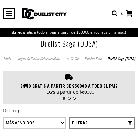
0
¡Envío gratis a todo el país a partir de $50000 en comics y mangas!
Duelist Saga (DUSA)
Inicio
-
Juegos de Cartas Coleccionables
-
Yu-Gi-Oh!
-
Booster Sets
-
Duelist Saga (DUSA)
ENVÍO GRATIS A PARTIR DE $50000 A TODO EL PAÍS
(TCG's a partir de $80000)
Ordenar por
FILTRAR