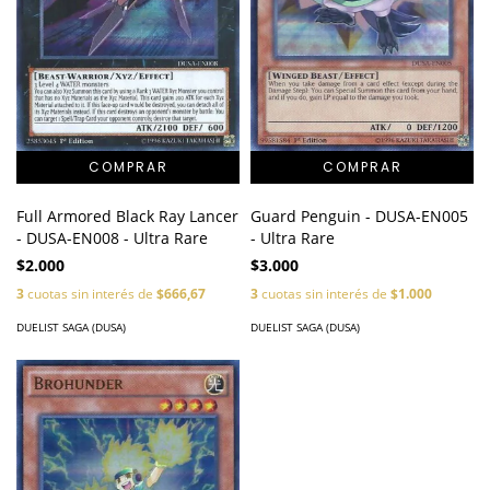
Full Armored Black Ray Lancer
Guard Penguin - DUSA-EN005
- DUSA-EN008 - Ultra Rare
- Ultra Rare
$2.000
$3.000
3
cuotas sin interés de
$666,67
3
cuotas sin interés de
$1.000
DUELIST SAGA (DUSA)
DUELIST SAGA (DUSA)