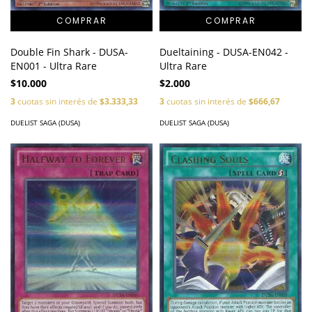
Double Fin Shark - DUSA-
Dueltaining - DUSA-EN042 -
EN001 - Ultra Rare
Ultra Rare
$10.000
$2.000
3
cuotas sin interés de
$3.333,33
3
cuotas sin interés de
$666,67
DUELIST SAGA (DUSA)
DUELIST SAGA (DUSA)