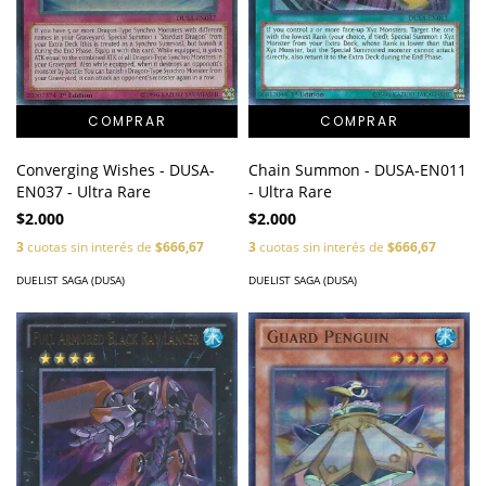
Converging Wishes - DUSA-
Chain Summon - DUSA-EN011
EN037 - Ultra Rare
- Ultra Rare
$2.000
$2.000
3
cuotas sin interés de
$666,67
3
cuotas sin interés de
$666,67
DUELIST SAGA (DUSA)
DUELIST SAGA (DUSA)