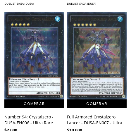
DUELIST SAGA (DUSA)
DUELIST SAGA (DUSA)
Number 94: Crystalzero -
Full Armored Crystalzero
DUSA-EN006 - Ultra Rare
Lancer - DUSA-EN007 - Ultra
Rare
$2.000
$10.000