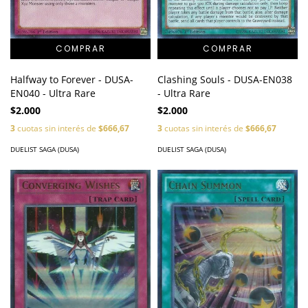
Halfway to Forever - DUSA-
Clashing Souls - DUSA-EN038
EN040 - Ultra Rare
- Ultra Rare
$2.000
$2.000
3
cuotas sin interés de
$666,67
3
cuotas sin interés de
$666,67
DUELIST SAGA (DUSA)
DUELIST SAGA (DUSA)