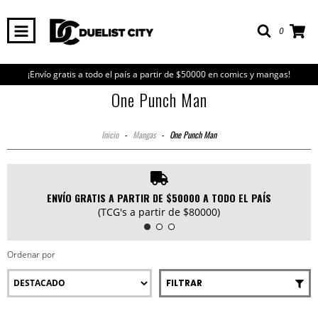
0
¡Envío gratis a todo el país a partir de $50000 en comics y mangas!
One Punch Man
Inicio
-
Mangas
-
One Punch Man
ENVÍO GRATIS A PARTIR DE $50000 A TODO EL PAÍS
(TCG's a partir de $80000)
Ordenar por
FILTRAR