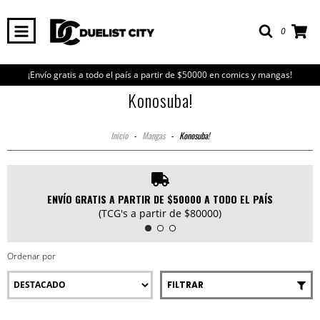
0
¡Envío gratis a todo el país a partir de $50000 en comics y mangas!
Konosuba!
Inicio
-
Mangas
-
Konosuba!
ENVÍO GRATIS A PARTIR DE $50000 A TODO EL PAÍS
(TCG's a partir de $80000)
Ordenar por
FILTRAR