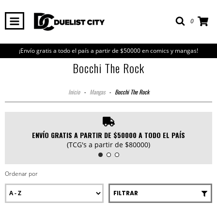
0
¡Envío gratis a todo el país a partir de $50000 en comics y mangas!
Bocchi The Rock
Inicio
-
Mangas
-
Bocchi The Rock
ENVÍO GRATIS A PARTIR DE $50000 A TODO EL PAÍS
(TCG's a partir de $80000)
Ordenar por
FILTRAR