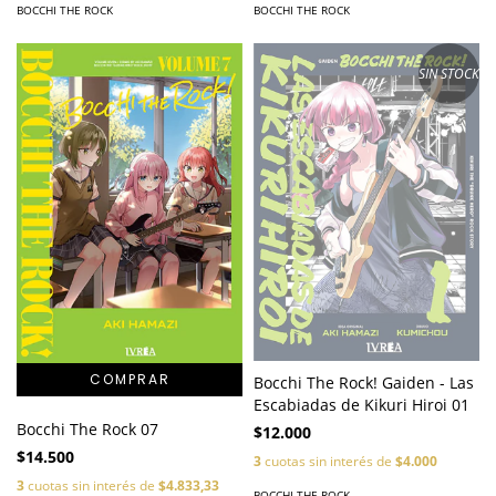
BOCCHI THE ROCK
BOCCHI THE ROCK
SIN STOCK
Bocchi The Rock! Gaiden - Las
Escabiadas de Kikuri Hiroi 01
Bocchi The Rock 07
$12.000
$14.500
3
cuotas sin interés de
$4.000
3
cuotas sin interés de
$4.833,33
BOCCHI THE ROCK