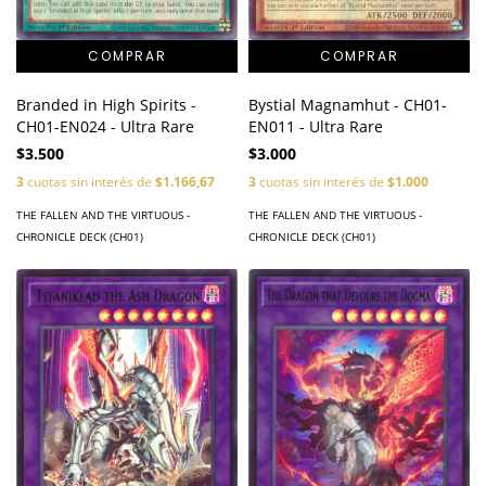
Branded in High Spirits -
Bystial Magnamhut - CH01-
CH01-EN024 - Ultra Rare
EN011 - Ultra Rare
$3.500
$3.000
3
cuotas sin interés de
$1.166,67
3
cuotas sin interés de
$1.000
THE FALLEN AND THE VIRTUOUS -
THE FALLEN AND THE VIRTUOUS -
CHRONICLE DECK (CH01)
CHRONICLE DECK (CH01)