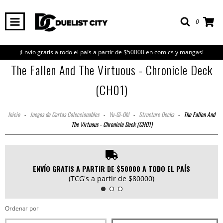
0
¡Envío gratis a todo el país a partir de $50000 en comics y mangas!
The Fallen And The Virtuous - Chronicle Deck
(CH01)
Inicio
-
Juegos de Cartas Coleccionables
-
Yu-Gi-Oh!
-
Structure Decks
-
The Fallen And
The Virtuous - Chronicle Deck (CH01)
ENVÍO GRATIS A PARTIR DE $50000 A TODO EL PAÍS
(TCG's a partir de $80000)
Ordenar por