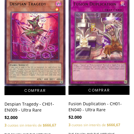
Fusion Duplication - CH01-
Despian Tragedy - CH01-
EN040 - Ultra Rare
EN009 - Ultra Rare
$2.000
$2.000
3
cuotas sin interés de
$666,67
3
cuotas sin interés de
$666,67