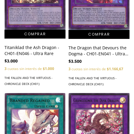
Titaniklad the Ash Dragon -
The Dragon that Devours the
CH01-EN046 - Ultra Rare
Dogma - CH01-EN041 - Ultra
Rare
$3.000
$3.500
3
cuotas sin interés de
$1.000
3
cuotas sin interés de
$1.166,67
THE FALLEN AND THE VIRTUOUS -
THE FALLEN AND THE VIRTUOUS -
CHRONICLE DECK (CH01)
CHRONICLE DECK (CH01)