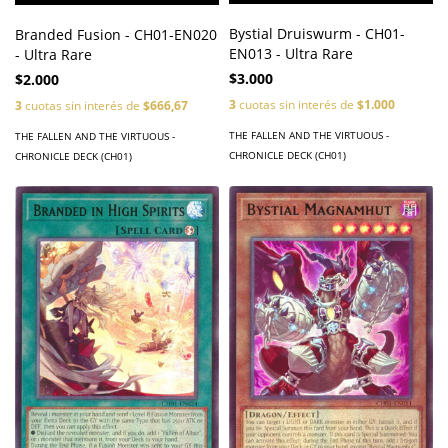
Bystial Druiswurm - CH01-
Branded Fusion - CH01-EN020
EN013 - Ultra Rare
- Ultra Rare
$3.000
$2.000
3
cuotas sin interés de
$1.000
3
cuotas sin interés de
$666,67
THE FALLEN AND THE VIRTUOUS -
THE FALLEN AND THE VIRTUOUS -
CHRONICLE DECK (CH01)
CHRONICLE DECK (CH01)