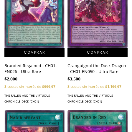
Branded Regained - CH01-
Granguignol the Dusk Dragon
EN026 - Ultra Rare
- CH01-EN050 - Ultra Rare
$2.000
$3.500
3
cuotas sin interés de
$666,67
3
cuotas sin interés de
$1.166,67
THE FALLEN AND THE VIRTUOUS -
THE FALLEN AND THE VIRTUOUS -
CHRONICLE DECK (CH01)
CHRONICLE DECK (CH01)