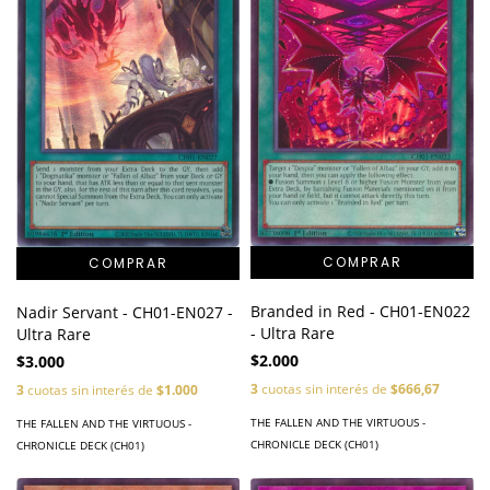
Branded in Red - CH01-EN022
Nadir Servant - CH01-EN027 -
- Ultra Rare
Ultra Rare
$2.000
$3.000
3
cuotas sin interés de
$666,67
3
cuotas sin interés de
$1.000
THE FALLEN AND THE VIRTUOUS -
THE FALLEN AND THE VIRTUOUS -
CHRONICLE DECK (CH01)
CHRONICLE DECK (CH01)