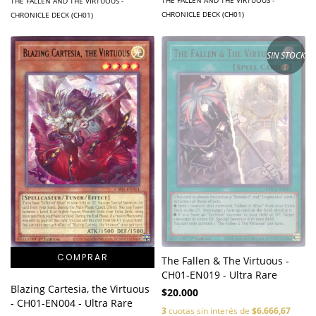
THE FALLEN AND THE VIRTUOUS -
THE FALLEN AND THE VIRTUOUS -
CHRONICLE DECK (CH01)
CHRONICLE DECK (CH01)
SIN STOCK
The Fallen & The Virtuous -
CH01-EN019 - Ultra Rare
Blazing Cartesia, the Virtuous
$20.000
- CH01-EN004 - Ultra Rare
3
cuotas sin interés de
$6.666,67