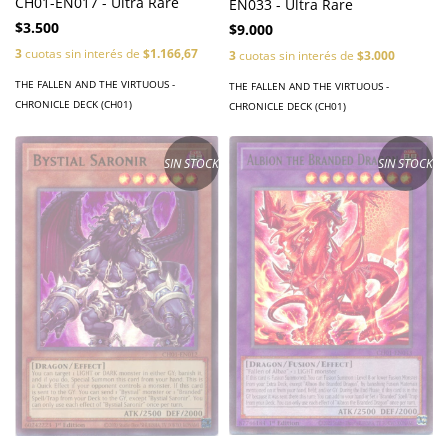
CH01-EN017 - Ultra Rare
EN033 - Ultra Rare
$3.500
$9.000
3
cuotas sin interés de
$1.166,67
3
cuotas sin interés de
$3.000
THE FALLEN AND THE VIRTUOUS -
THE FALLEN AND THE VIRTUOUS -
CHRONICLE DECK (CH01)
CHRONICLE DECK (CH01)
SIN STOCK
SIN STOCK