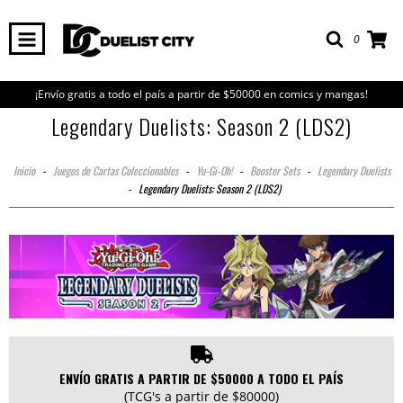
0
¡Envío gratis a todo el país a partir de $50000 en comics y mangas!
Legendary Duelists: Season 2 (LDS2)
Inicio
-
Juegos de Cartas Coleccionables
-
Yu-Gi-Oh!
-
Booster Sets
-
Legendary Duelists
-
Legendary Duelists: Season 2 (LDS2)
ENVÍO GRATIS A PARTIR DE $50000 A TODO EL PAÍS
(TCG's a partir de $80000)