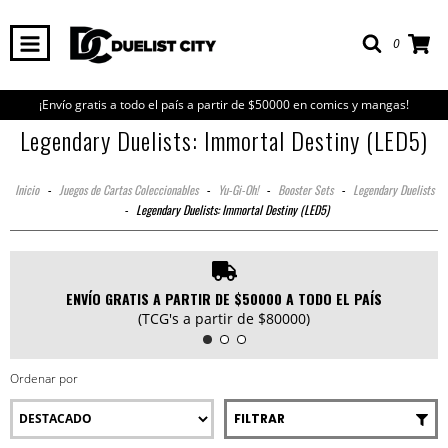
0
¡Envío gratis a todo el país a partir de $50000 en comics y mangas!
Legendary Duelists: Immortal Destiny (LED5)
Inicio
-
Juegos de Cartas Coleccionables
-
Yu-Gi-Oh!
-
Booster Sets
-
Legendary Duelists
-
Legendary Duelists: Immortal Destiny (LED5)
ENVÍO GRATIS A PARTIR DE $50000 A TODO EL PAÍS
(TCG's a partir de $80000)
Ordenar por
FILTRAR