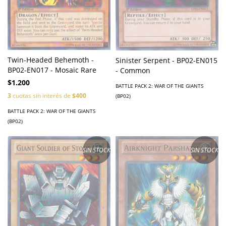
Twin-Headed Behemoth -
Sinister Serpent - BP02-EN015
BP02-EN017 - Mosaic Rare
- Common
$1.200
BATTLE PACK 2: WAR OF THE GIANTS
3
cuotas sin interés de
$400
(BP02)
BATTLE PACK 2: WAR OF THE GIANTS
(BP02)
SIN STOCK
SIN STOCK