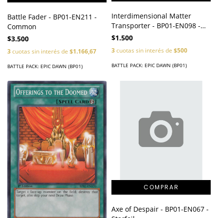
Interdimensional Matter
Battle Fader - BP01-EN211 -
Transporter - BP01-EN098 -
Common
Common
$1.500
$3.500
3
cuotas sin interés de
$500
3
cuotas sin interés de
$1.166,67
BATTLE PACK: EPIC DAWN (BP01)
BATTLE PACK: EPIC DAWN (BP01)
Axe of Despair - BP01-EN067 -