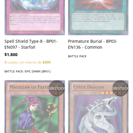
Spell Shield Type-8 - BP01-
Premature Burial - BP03-
EN097 - Starfoil
EN136 - Common
$1.800
BATTLE PACK
3
cuotas sin interés de
$600
BATTLE PACK: EPIC DAWN (BP01)
SIN STOCK
SIN STOCK