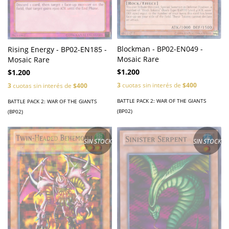
Blockman - BP02-EN049 -
Rising Energy - BP02-EN185 -
Mosaic Rare
Mosaic Rare
$1.200
$1.200
3
cuotas sin interés de
$400
3
cuotas sin interés de
$400
BATTLE PACK 2: WAR OF THE GIANTS
BATTLE PACK 2: WAR OF THE GIANTS
(BP02)
(BP02)
SIN STOCK
SIN STOCK