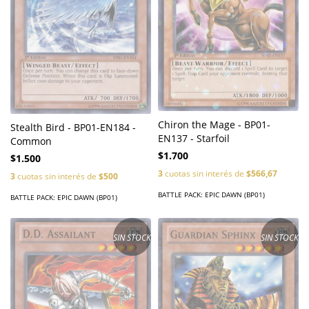
Chiron the Mage - BP01-
Stealth Bird - BP01-EN184 -
EN137 - Starfoil
Common
$1.700
$1.500
3
cuotas sin interés de
$566,67
3
cuotas sin interés de
$500
BATTLE PACK: EPIC DAWN (BP01)
BATTLE PACK: EPIC DAWN (BP01)
SIN STOCK
SIN STOCK