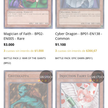
Cyber Dragon - BP01-EN138 -
Magician of Faith - BP02-
Common
EN005 - Rare
$1.100
$3.000
3
cuotas sin interés de
$366,67
3
cuotas sin interés de
$1.000
BATTLE PACK: EPIC DAWN (BP01)
BATTLE PACK 2: WAR OF THE GIANTS
(BP02)
SIN STOCK
SIN STOCK