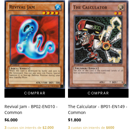
The Calculator - BP01-EN149 -
Revival Jam - BP02-EN010 -
Common
Common
$1.800
$6.000
3
cuotas sin interés de
$600
3
cuotas sin interés de
$2.000