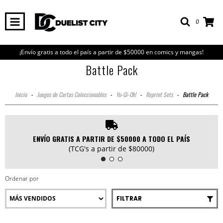
0
¡Envío gratis a todo el país a partir de $50000 en comics y mangas!
Battle Pack
Inicio
-
Juegos de Cartas Coleccionables
-
Yu-Gi-Oh!
-
Reprint Sets
-
Battle Pack
ENVÍO GRATIS A PARTIR DE $50000 A TODO EL PAÍS
(TCG's a partir de $80000)
Ordenar por
FILTRAR