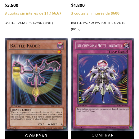
$3.500
$1.800
3
cuotas sin interés de
$1.166,67
3
cuotas sin interés de
$600
BATTLE PACK: EPIC DAWN (BP01)
BATTLE PACK 2: WAR OF THE GIANTS
(BP02)