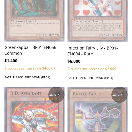
Greenkappa - BP01-EN056 -
Injection Fairy Lily - BP01-
Common
EN004 - Rare
$1.400
$6.000
3
cuotas sin interés de
$466,67
3
cuotas sin interés de
$2.000
BATTLE PACK: EPIC DAWN (BP01)
BATTLE PACK: EPIC DAWN (BP01)
SIN STOCK
SIN STOCK