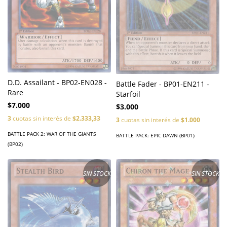
D.D. Assailant - BP02-EN028 -
Battle Fader - BP01-EN211 -
Rare
Starfoil
$7.000
$3.000
3
cuotas sin interés de
$2.333,33
3
cuotas sin interés de
$1.000
BATTLE PACK 2: WAR OF THE GIANTS
BATTLE PACK: EPIC DAWN (BP01)
(BP02)
SIN STOCK
SIN STOCK