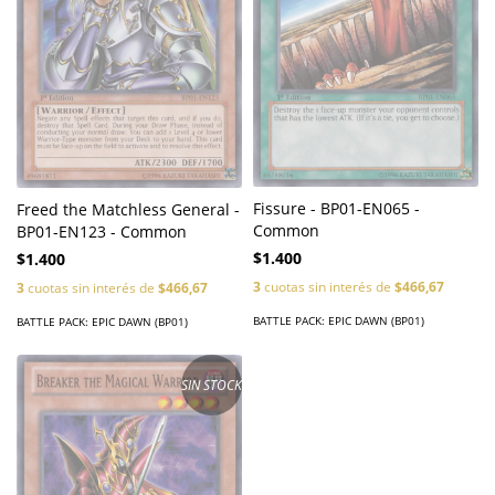
Fissure - BP01-EN065 -
Freed the Matchless General -
Common
BP01-EN123 - Common
$1.400
$1.400
3
cuotas sin interés de
$466,67
3
cuotas sin interés de
$466,67
BATTLE PACK: EPIC DAWN (BP01)
BATTLE PACK: EPIC DAWN (BP01)
SIN STOCK