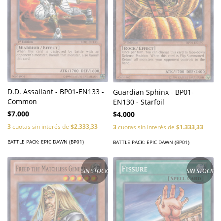
D.D. Assailant - BP01-EN133 -
Guardian Sphinx - BP01-
Common
EN130 - Starfoil
$7.000
$4.000
3
cuotas sin interés de
$2.333,33
3
cuotas sin interés de
$1.333,33
BATTLE PACK: EPIC DAWN (BP01)
BATTLE PACK: EPIC DAWN (BP01)
SIN STOCK
SIN STOCK