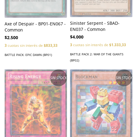
Sinister Serpent - SBAD-
Axe of Despair - BP01-EN067 -
EN037 - Common
Common
$4.000
$2.500
3
cuotas sin interés de
$1.333,33
3
cuotas sin interés de
$833,33
BATTLE PACK 2: WAR OF THE GIANTS
BATTLE PACK: EPIC DAWN (BP01)
(BP02)
SIN STOCK
SIN STOCK