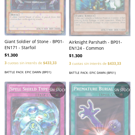
Giant Soldier of Stone - BP01-
Airknight Parshath - BP01-
EN171 - Starfoil
EN124 - Common
$1.300
$1.300
3
cuotas sin interés de
$433,33
3
cuotas sin interés de
$433,33
BATTLE PACK: EPIC DAWN (BP01)
BATTLE PACK: EPIC DAWN (BP01)
SIN STOCK
SIN STOCK