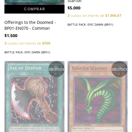
Starfoil
$5.000
3
cuotas sin interés de
$1.666,67
Offerings to the Doomed -
BATTLE PACK: EPIC DAWN (BP01)
BP01-EN070 - Common
$1.500
3
cuotas sin interés de
$500
BATTLE PACK: EPIC DAWN (BP01)
SIN STOCK
SIN STOCK