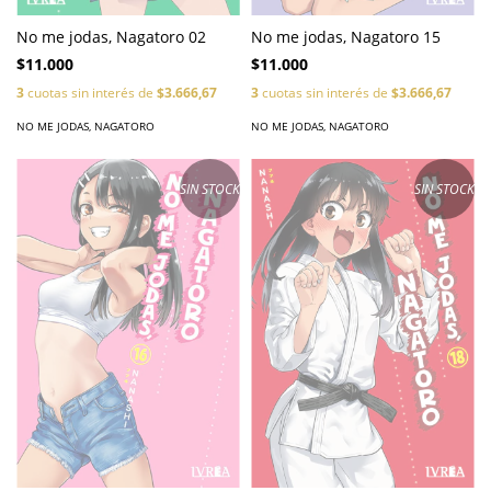
No me jodas, Nagatoro 02
No me jodas, Nagatoro 15
$11.000
$11.000
3
cuotas sin interés de
$3.666,67
3
cuotas sin interés de
$3.666,67
NO ME JODAS, NAGATORO
NO ME JODAS, NAGATORO
SIN STOCK
SIN STOCK