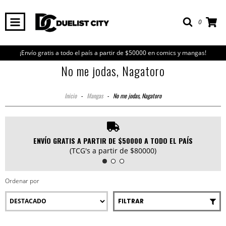
0
¡Envío gratis a todo el país a partir de $50000 en comics y mangas!
No me jodas, Nagatoro
Inicio
-
Mangas
-
No me jodas, Nagatoro
ENVÍO GRATIS A PARTIR DE $50000 A TODO EL PAÍS
(TCG's a partir de $80000)
Ordenar por
FILTRAR