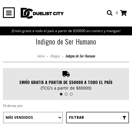
0
¡Envío gratis a todo el país a partir de $50000 en comics y mangas!
Indigno de Ser Humano
Inicio
-
Mangas
-
Indigno de Ser Humano
ENVÍO GRATIS A PARTIR DE $50000 A TODO EL PAÍS
(TCG's a partir de $80000)
Ordenar por
FILTRAR