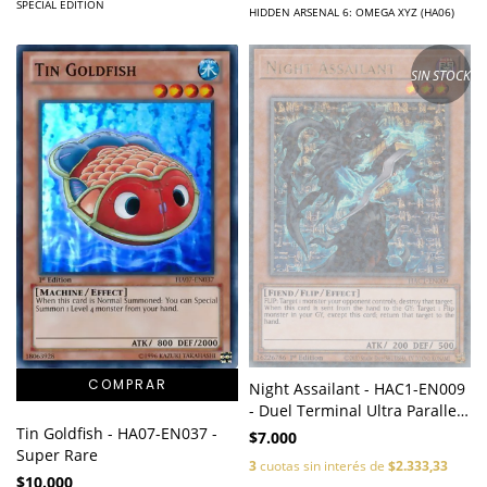
SPECIAL EDITION
HIDDEN ARSENAL 6: OMEGA XYZ (HA06)
SIN STOCK
Night Assailant - HAC1-EN009
- Duel Terminal Ultra Parallel
Rare
Tin Goldfish - HA07-EN037 -
$7.000
Super Rare
3
cuotas sin interés de
$2.333,33
$10.000