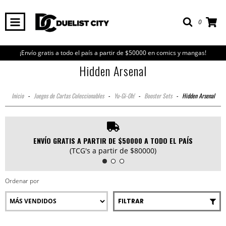
0
¡Envío gratis a todo el país a partir de $50000 en comics y mangas!
Hidden Arsenal
Inicio
-
Juegos de Cartas Coleccionables
-
Yu-Gi-Oh!
-
Booster Sets
-
Hidden Arsenal
ENVÍO GRATIS A PARTIR DE $50000 A TODO EL PAÍS
(TCG's a partir de $80000)
Ordenar por
FILTRAR