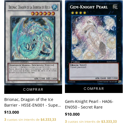
COMPRAR
Brionac, Dragon of the Ice
Gem-Knight Pearl - HA06-
Barrier - H5SE-EN001 - Super
EN050 - Secret Rare
Rare
$13.000
$10.000
3
cuotas sin interés de
$4.333,33
3
cuotas sin interés de
$3.333,33