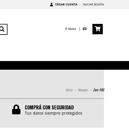
CREAR CUENTA
-
INICIAR SESIÓN
0
Items
|
$0
Inicio
-
Mangas
-
Zom 100
COMPRÁ CON SEGURIDAD
Tus datos siempre protegidos