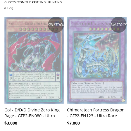
GHOSTS FROM THE PAST 2ND HAUNTING
(GFP2)
SIN STOCK
SIN STOCK
Go! - D/D/D Divine Zero King
Chimeratech Fortress Dragon
Rage - GFP2-EN080 - Ultra
- GFP2-EN123 - Ultra Rare
Rare
$3.000
$7.000