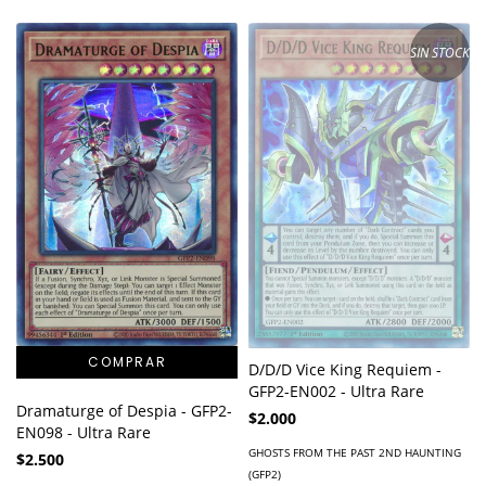
SIN STOCK
D/D/D Vice King Requiem -
GFP2-EN002 - Ultra Rare
Dramaturge of Despia - GFP2-
$2.000
EN098 - Ultra Rare
GHOSTS FROM THE PAST 2ND HAUNTING
$2.500
(GFP2)