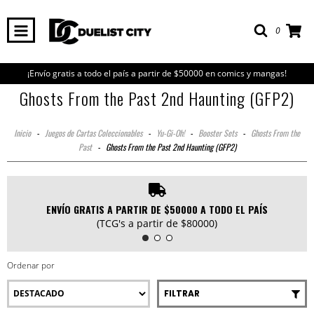
0
¡Envío gratis a todo el país a partir de $50000 en comics y mangas!
Ghosts From the Past 2nd Haunting (GFP2)
Inicio
-
Juegos de Cartas Coleccionables
-
Yu-Gi-Oh!
-
Booster Sets
-
Ghosts From the
Past
-
Ghosts From the Past 2nd Haunting (GFP2)
ENVÍO GRATIS A PARTIR DE $50000 A TODO EL PAÍS
(TCG's a partir de $80000)
Ordenar por
FILTRAR