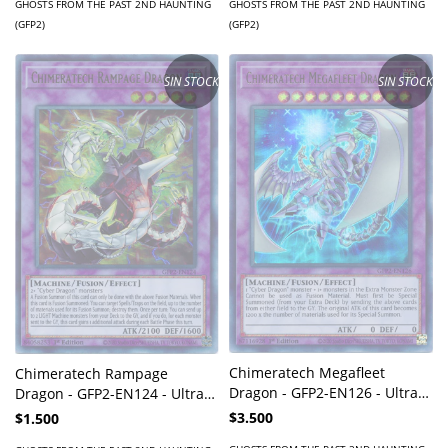
GHOSTS FROM THE PAST 2ND HAUNTING
GHOSTS FROM THE PAST 2ND HAUNTING
(GFP2)
(GFP2)
SIN STOCK
SIN STOCK
Chimeratech Megafleet
Chimeratech Rampage
Dragon - GFP2-EN126 - Ultra
Dragon - GFP2-EN124 - Ultra
Rare
Rare
$3.500
$1.500