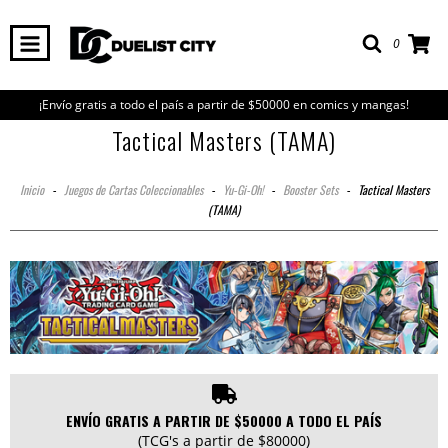
0
¡Envío gratis a todo el país a partir de $50000 en comics y mangas!
Tactical Masters (TAMA)
Inicio
-
Juegos de Cartas Coleccionables
-
Yu-Gi-Oh!
-
Booster Sets
-
Tactical Masters
(TAMA)
ENVÍO GRATIS A PARTIR DE $50000 A TODO EL PAÍS
(TCG's a partir de $80000)