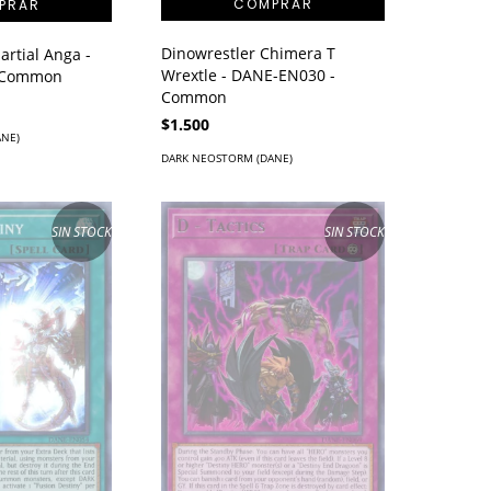
Dinowrestler Chimera T
artial Anga -
Wrextle - DANE-EN030 -
 Common
Common
$1.500
ANE)
DARK NEOSTORM (DANE)
SIN STOCK
SIN STOCK