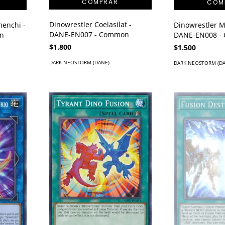
Dinowrestler Coelasilat -
menchi -
Dinowrestler M
DANE-EN007 - Common
n
DANE-EN008 -
$1.800
$1.500
DARK NEOSTORM (DANE)
DARK NEOSTORM (D