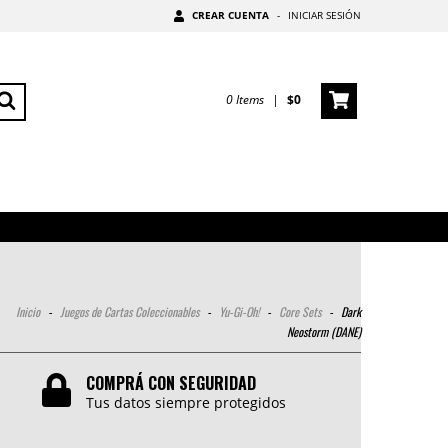
CREAR CUENTA
-
INICIAR SESIÓN
0
Items
|
$0
Inicio
-
Juegos de Cartas Coleccionables
-
Yu-Gi-Oh!
-
Core Sets
-
Dark
Neostorm (DANE)
COMPRÁ CON SEGURIDAD
Tus datos siempre protegidos