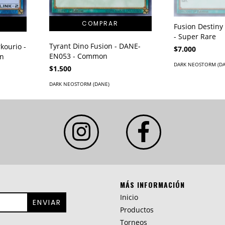
Fusion Destin
- Super Rare
Tyrant Dino Fusion - DANE-
kourio -
$7.000
EN053 - Common
n
DARK NEOSTORM (D
$1.500
DARK NEOSTORM (DANE)
MÁS INFORMACIÓN
Inicio
Productos
Torneos