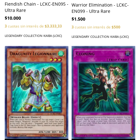
Fiendish Chain - LCKC-EN095 -
Warrior Elimination - LCKC-
Ultra Rare
EN099 - Ultra Rare
$10.000
$1.500
3
cuotas sin interés de
$3.333,33
3
cuotas sin interés de
$500
LEGENDARY COLLECTION KAIBA (LCKC)
LEGENDARY COLLECTION KAIBA (LCKC)