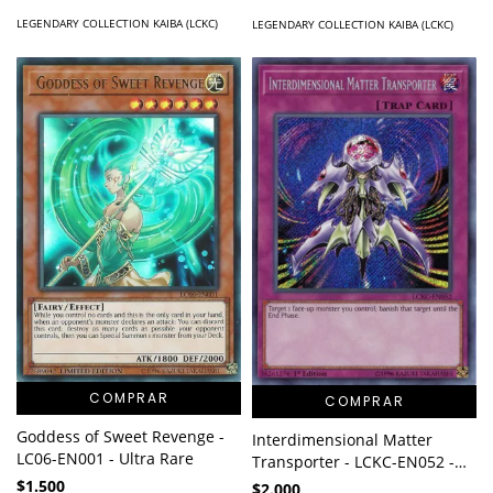
LEGENDARY COLLECTION KAIBA (LCKC)
LEGENDARY COLLECTION KAIBA (LCKC)
COMPRAR
COMPRAR
Goddess of Sweet Revenge -
Interdimensional Matter
LC06-EN001 - Ultra Rare
Transporter - LCKC-EN052 -
Secret Rare
$1.500
$2.000