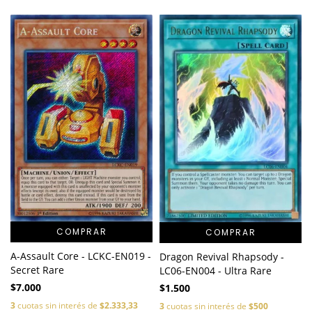
COMPRAR
COMPRAR
A-Assault Core - LCKC-EN019 -
Dragon Revival Rhapsody -
Secret Rare
LC06-EN004 - Ultra Rare
$7.000
$1.500
3
cuotas sin interés de
$2.333,33
3
cuotas sin interés de
$500