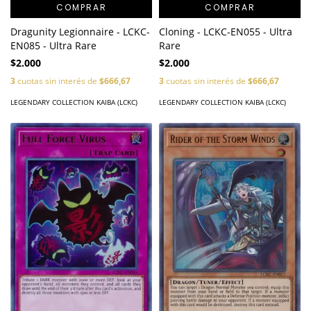
COMPRAR
COMPRAR
Dragunity Legionnaire - LCKC-
Cloning - LCKC-EN055 - Ultra
EN085 - Ultra Rare
Rare
$2.000
$2.000
3
cuotas sin interés de
$666,67
3
cuotas sin interés de
$666,67
LEGENDARY COLLECTION KAIBA (LCKC)
LEGENDARY COLLECTION KAIBA (LCKC)