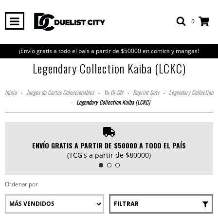
0
¡Envío gratis a todo el país a partir de $50000 en comics y mangas!
Legendary Collection Kaiba (LCKC)
Inicio
-
Juegos de Cartas Coleccionables
-
Yu-Gi-Oh!
-
Reprint Sets
-
Legendary Collection
-
Legendary Collection Kaiba (LCKC)
ENVÍO GRATIS A PARTIR DE $50000 A TODO EL PAÍS
(TCG's a partir de $80000)
Ordenar por
FILTRAR