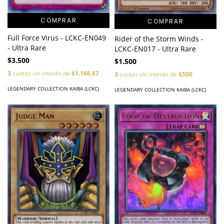
COMPRAR
COMPRAR
Full Force Virus - LCKC-EN049
Rider of the Storm Winds -
- Ultra Rare
LCKC-EN017 - Ultra Rare
$3.500
$1.500
3
cuotas sin interés de
$1.166,67
3
cuotas sin interés de
$500
LEGENDARY COLLECTION KAIBA (LCKC)
LEGENDARY COLLECTION KAIBA (LCKC)