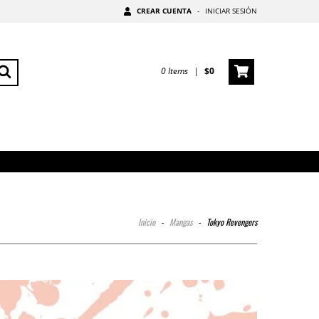
CREAR CUENTA
-
INICIAR SESIÓN
0
Items
|
$0
Inicio
-
Mangas
-
Tokyo Revengers