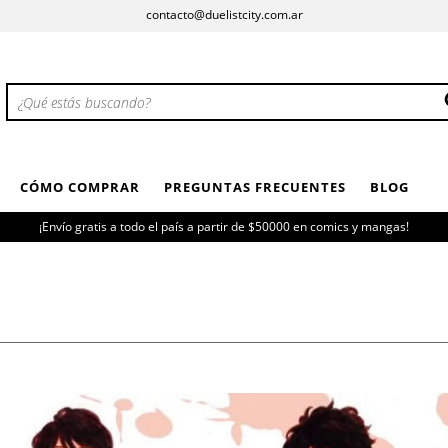
contacto@duelistcity.com.ar
CÓMO COMPRAR
PREGUNTAS FRECUENTES
BLOG
¡Envío gratis a todo el país a partir de $50000 en comics y mangas!