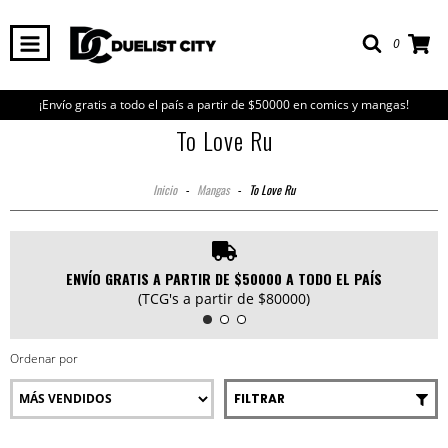
0
¡Envío gratis a todo el país a partir de $50000 en comics y mangas!
To Love Ru
Inicio
-
Mangas
-
To Love Ru
ENVÍO GRATIS A PARTIR DE $50000 A TODO EL PAÍS
(TCG's a partir de $80000)
Ordenar por
FILTRAR