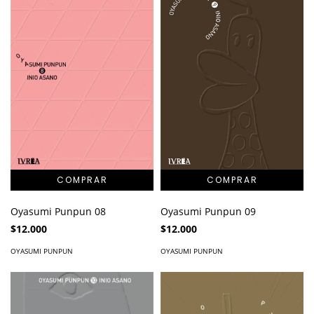
Oyasumi Punpun 08
Oyasumi Punpun 09
$12.000
$12.000
OYASUMI PUNPUN
OYASUMI PUNPUN