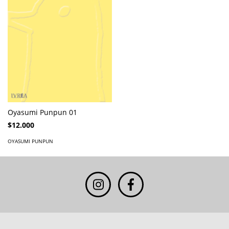
Oyasumi Punpun 01
$12.000
OYASUMI PUNPUN