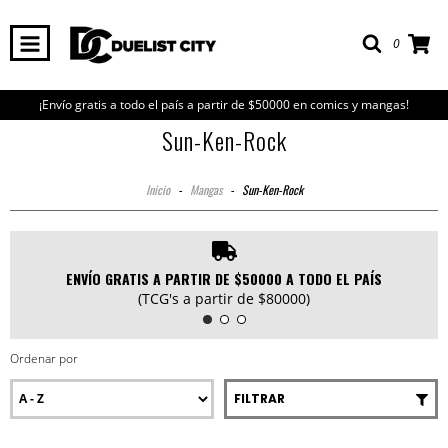
0
¡Envío gratis a todo el país a partir de $50000 en comics y mangas!
Sun-Ken-Rock
Inicio
-
Mangas
-
Sun-Ken-Rock
ENVÍO GRATIS A PARTIR DE $50000 A TODO EL PAÍS
(TCG's a partir de $80000)
Ordenar por
FILTRAR