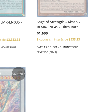
Sage of Strength - Akash -
 BLMR-EN035 -
BLMR-EN049 - Ultra Rare
$1.600
3
cuotas sin interés de
$533,33
és de
$3.333,33
BATTLES OF LEGEND: MONSTROUS
: MONSTROUS
REVENGE (BLMR)
SIN STOCK