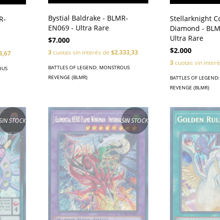
Bystial Baldrake - BLMR-
Stellarknight C
R-
EN069 - Ultra Rare
Diamond - BLM
Ultra Rare
$7.000
$2.000
3
cuotas sin interés de
$2.333,33
6,67
3
cuotas sin inter
BATTLES OF LEGEND: MONSTROUS
OUS
REVENGE (BLMR)
BATTLES OF LEGEND
REVENGE (BLMR)
SIN STOCK
SIN STOCK