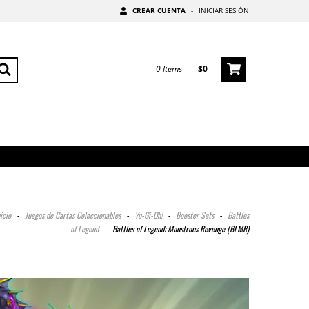
CREAR CUENTA
-
INICIAR SESIÓN
0
Items
|
$0
icio
-
Juegos de Cartas Coleccionables
-
Yu-Gi-Oh!
-
Booster Sets
-
Battles
of Legend
-
Battles of Legend: Monstrous Revenge (BLMR)