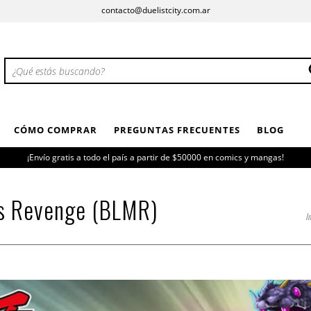
contacto@duelistcity.com.ar
CÓMO COMPRAR
PREGUNTAS FRECUENTES
BLOG
¡Envío gratis a todo el país a partir de $50000 en comics y mangas!
us Revenge (BLMR)
In