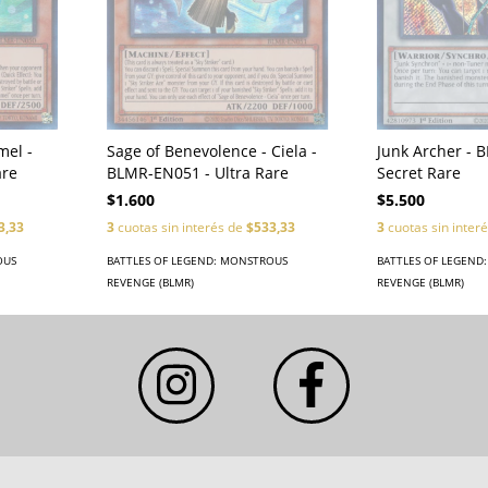
Sage of Benevolence - Ciela -
Junk Archer - 
mel -
BLMR-EN051 - Ultra Rare
Secret Rare
are
$1.600
$5.500
3
cuotas sin interés de
$533,33
3
cuotas sin inter
3,33
BATTLES OF LEGEND: MONSTROUS
BATTLES OF LEGEND
OUS
REVENGE (BLMR)
REVENGE (BLMR)