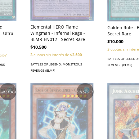
Elemental HERO Flame
z
Golden Rule -
Wingman - Infernal Rage -
 Ultra
Secret Rare
BLMR-EN012 - Secret Rare
$10.000
$10.500
3
cuotas sin inter
3
cuotas sin interés de
$3.500
6,67
BATTLES OF LEGEND
BATTLES OF LEGEND: MONSTROUS
OUS
REVENGE (BLMR)
REVENGE (BLMR)
SIN STOCK
SIN STOCK