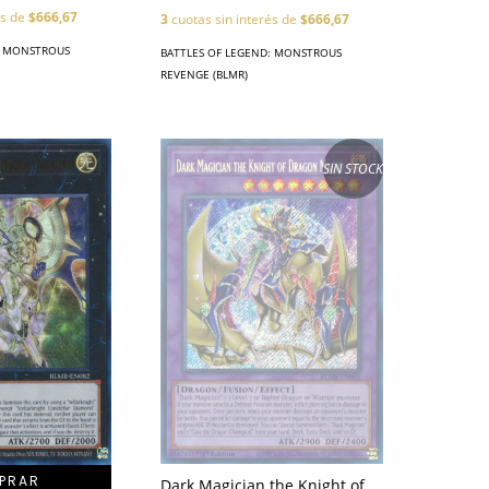
és de
$666,67
3
cuotas sin interés de
$666,67
: MONSTROUS
BATTLES OF LEGEND: MONSTROUS
REVENGE (BLMR)
SIN STOCK
Dark Magician the Knight of