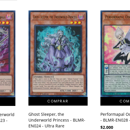
Ghost Sleeper, the
Performapal O
erworld
Underworld Princess - BLMR-
- BLMR-EN028 -
23 -
EN024 - Ultra Rare
$2.000