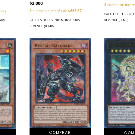
$2.000
3
cuotas sin inter
3
cuotas sin interés de
$666,67
6,67
BATTLES OF LEGEND
BATTLES OF LEGEND: MONSTROUS
REVENGE (BLMR)
OUS
REVENGE (BLMR)