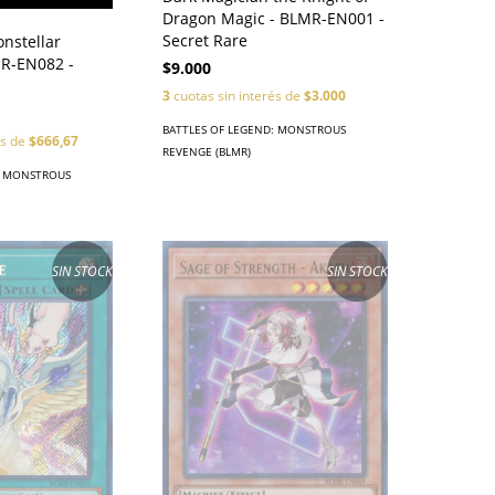
Dragon Magic - BLMR-EN001 -
Secret Rare
onstellar
R-EN082 -
$9.000
3
cuotas sin interés de
$3.000
BATTLES OF LEGEND: MONSTROUS
és de
$666,67
REVENGE (BLMR)
: MONSTROUS
SIN STOCK
SIN STOCK