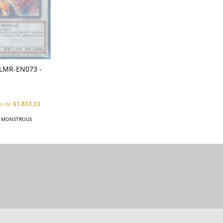
BLMR-EN073 -
és de
$1.833,33
: MONSTROUS