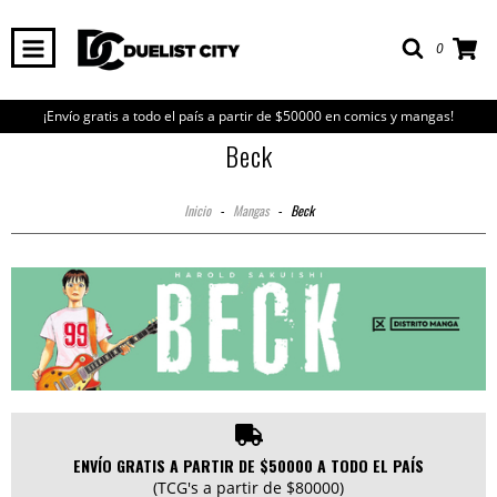
0
¡Envío gratis a todo el país a partir de $50000 en comics y mangas!
Beck
Inicio
-
Mangas
-
Beck
ENVÍO GRATIS A PARTIR DE $50000 A TODO EL PAÍS
(TCG's a partir de $80000)