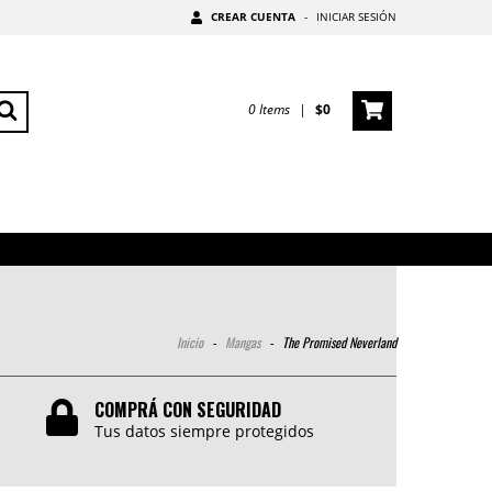
CREAR CUENTA
-
INICIAR SESIÓN
0
Items
|
$0
Inicio
-
Mangas
-
The Promised Neverland
COMPRÁ CON SEGURIDAD
Tus datos siempre protegidos