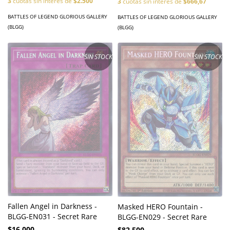
3
cuotas sin interés de
$2.500
3
cuotas sin interés de
$666,67
BATTLES OF LEGEND GLORIOUS GALLERY
BATTLES OF LEGEND GLORIOUS GALLERY
(BLGG)
(BLGG)
SIN STOCK
SIN STOCK
Fallen Angel in Darkness -
Masked HERO Fountain -
BLGG-EN031 - Secret Rare
BLGG-EN029 - Secret Rare
$16.000
$82.500