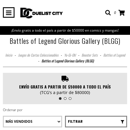
0
¡Envío gratis a todo el país a partir de $50000 en comics y mangas!
Battles of Legend Glorious Gallery (BLGG)
Inicio
-
Juegos de Cartas Coleccionables
-
Yu-Gi-Oh!
-
Booster Sets
-
Battles of Legend
-
Battles of Legend Glorious Gallery (BLGG)
ENVÍO GRATIS A PARTIR DE $50000 A TODO EL PAÍS
(TCG's a partir de $80000)
Ordenar por
FILTRAR