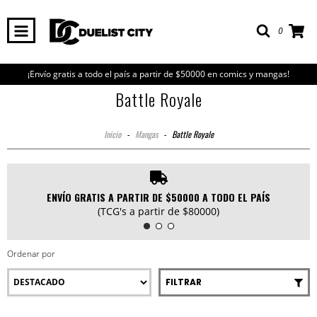
0
¡Envío gratis a todo el país a partir de $50000 en comics y mangas!
Battle Royale
Inicio
-
Mangas
-
Battle Royale
ENVÍO GRATIS A PARTIR DE $50000 A TODO EL PAÍS
(TCG's a partir de $80000)
Ordenar por
FILTRAR