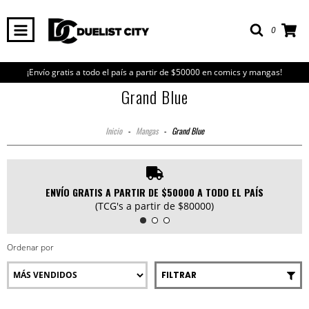
0
¡Envío gratis a todo el país a partir de $50000 en comics y mangas!
Grand Blue
Inicio
-
Mangas
-
Grand Blue
ENVÍO GRATIS A PARTIR DE $50000 A TODO EL PAÍS
(TCG's a partir de $80000)
Ordenar por
FILTRAR