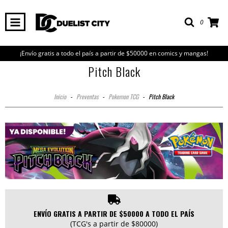
0
¡Envío gratis a todo el país a partir de $50000 en comics y mangas!
Pitch Black
Inicio
-
Preventas
-
Pokemon TCG
-
Pitch Black
ENVÍO GRATIS A PARTIR DE $50000 A TODO EL PAÍS
(TCG's a partir de $80000)