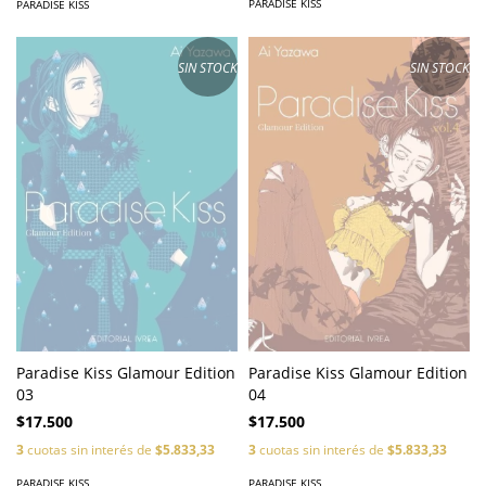
PARADISE KISS
PARADISE KISS
SIN STOCK
SIN STOCK
Paradise Kiss Glamour Edition
Paradise Kiss Glamour Edition
03
04
$17.500
$17.500
3
cuotas sin interés de
$5.833,33
3
cuotas sin interés de
$5.833,33
PARADISE KISS
PARADISE KISS