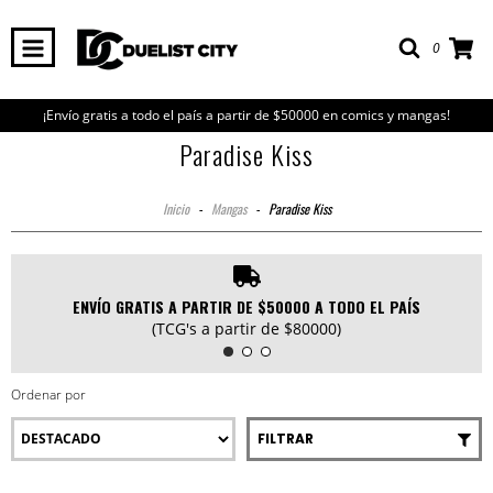
0
¡Envío gratis a todo el país a partir de $50000 en comics y mangas!
Paradise Kiss
Inicio
-
Mangas
-
Paradise Kiss
ENVÍO GRATIS A PARTIR DE $50000 A TODO EL PAÍS
(TCG's a partir de $80000)
Ordenar por
FILTRAR