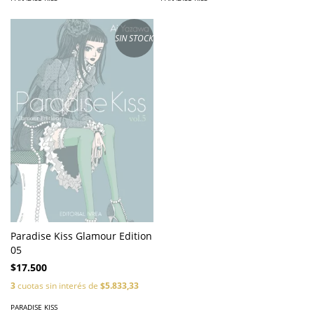
SIN STOCK
Paradise Kiss Glamour Edition
05
$17.500
3
cuotas sin interés de
$5.833,33
PARADISE KISS