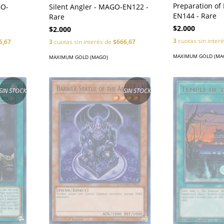
Preparation of
GO-
Silent Angler - MAGO-EN122 -
EN144 - Rare
Rare
$2.000
$2.000
3
cuotas sin inter
6,67
3
cuotas sin interés de
$666,67
MAXIMUM GOLD (MA
MAXIMUM GOLD (MAGO)
SIN STOCK
SIN STOCK