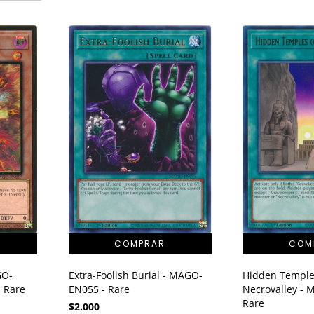
Extra-Foolish Burial - MAGO-
Hidden Temple
GO-
EN055 - Rare
Necrovalley -
 Rare
Rare
$2.000