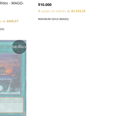
 Rites - MAGO-
$10.000
3
cuotas sin interés de
$3.333,33
MAXIMUM GOLD (MAGO)
és de
$666,67
GO)
SIN STOCK