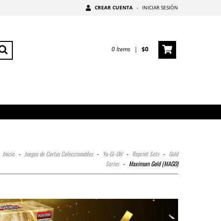
CREAR CUENTA
-
INICIAR SESIÓN
0
Items
|
$0
Inicio
-
Juegos de Cartas Coleccionables
-
Yu-Gi-Oh!
-
Reprint Sets
-
Gold
Series
-
Maximum Gold (MAGO)