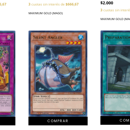
$2.000
3
cuotas sin interés de
$666,67
6,67
3
cuotas sin inter
MAXIMUM GOLD (MAGO)
MAXIMUM GOLD (MA