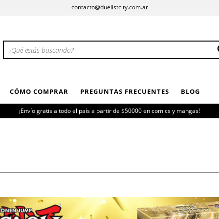
contacto@duelistcity.com.ar
CÓMO COMPRAR
PREGUNTAS FRECUENTES
BLOG
¡Envío gratis a todo el país a partir de $50000 en comics y mangas!