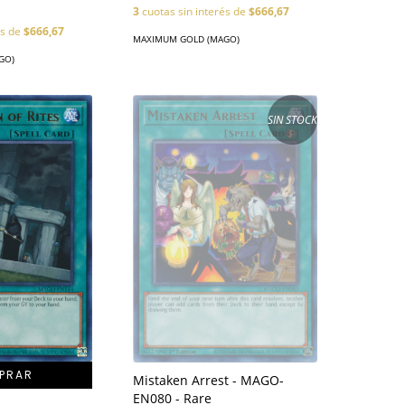
3
cuotas sin interés de
$666,67
és de
$666,67
MAXIMUM GOLD (MAGO)
GO)
SIN STOCK
Mistaken Arrest - MAGO-
EN080 - Rare