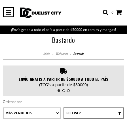
0
¡Envío gratis a todo el país a partir de $50000 en comics y mangas!
Bastardo
Inicio
-
Webtoons
-
Bastardo
ENVÍO GRATIS A PARTIR DE $50000 A TODO EL PAÍS
(TCG's a partir de $80000)
Ordenar por
FILTRAR