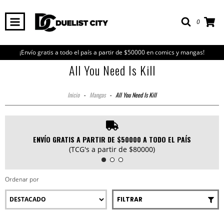
0
¡Envío gratis a todo el país a partir de $50000 en comics y mangas!
All You Need Is Kill
Inicio
-
Mangas
-
All You Need Is Kill
ENVÍO GRATIS A PARTIR DE $50000 A TODO EL PAÍS
(TCG's a partir de $80000)
Ordenar por
FILTRAR