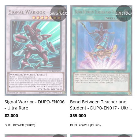
SIN STOCK
SIN STOCK
Signal Warrior - DUPO-EN006
Bond Between Teacher and
- Ultra Rare
Student - DUPO-EN017 - Ultra
Rare
$2.000
$55.000
DUEL POWER (DUPO)
DUEL POWER (DUPO)