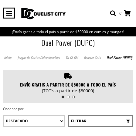
0
¡Envío gratis a todo el país a partir de $50000 en comics y mangas!
Duel Power (DUPO)
Inicio
-
Juegos de Cartas Coleccionables
-
Yu-Gi-Oh!
-
Booster Sets
-
Duel Power (DUPO)
ENVÍO GRATIS A PARTIR DE $50000 A TODO EL PAÍS
(TCG's a partir de $80000)
Ordenar por
FILTRAR