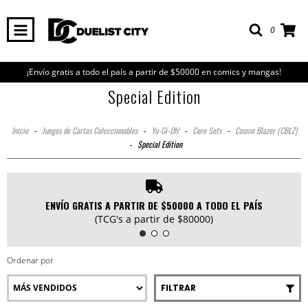
0
¡Envío gratis a todo el país a partir de $50000 en comics y mangas!
Special Edition
Inicio
-
Juegos de Cartas Coleccionables
-
Yu-Gi-Oh!
-
Core Sets
-
Cosmo Blazer (CBLZ)
-
Special Edition
ENVÍO GRATIS A PARTIR DE $50000 A TODO EL PAÍS
(TCG's a partir de $80000)
Ordenar por
FILTRAR